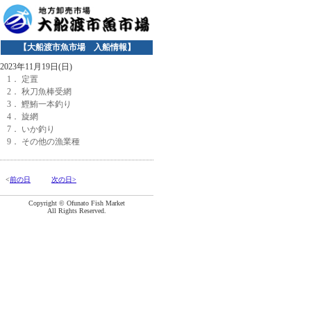
【大船渡市魚市場 入船情報】
2023年11月19日(日)
1． 定置
2． 秋刀魚棒受網
3． 鰹鮪一本釣り
4． 旋網
7． いか釣り
9． その他の漁業種
<
前の日
次の日>
Copyright © Ofunato Fish Market
All Rights Reserved.